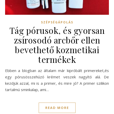
SZÉPSÉGÁPOLÁS
Tág pórusok, és gyorsan
zsírosodó arcbőr ellen
bevethető kozmetikai
termékek
Ebben a blogban az általam már kipróbált primereket,és
egy pórusösszehúzó krémet veszek nagyító alá. De
kezdjük azzal, mi is a primer, és mire jó? A primer szilikon
tartalmú sminkalap, ami…
READ MORE