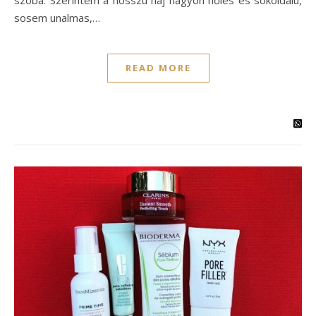
szóba. Szerintem a hosszú haj nagyon nőies és sokoldalú,
sosem unalmas,…
READ MORE