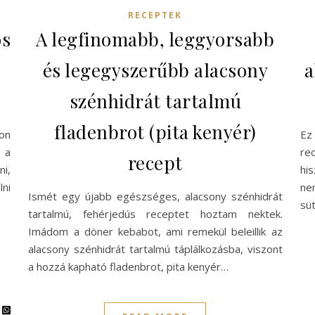
RECEPTEK
ós
A legfinomabb, leggyorsabb
és legegyszerűbb alacsony
a
szénhidrát tartalmú
fladenbrot (pita kenyér)
on
Ez
 a
re
recept
ni,
his
lni
ne
Ismét egy újabb egészséges, alacsony szénhidrát
sü
tartalmú, fehérjedús receptet hoztam nektek.
Imádom a döner kebabot, ami remekül beleillik az
alacsony szénhidrát tartalmú táplálkozásba, viszont
a hozzá kapható fladenbrot, pita kenyér…