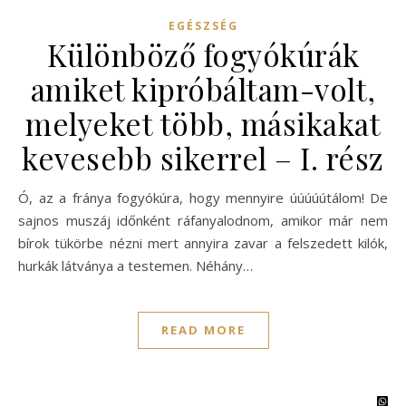
EGÉSZSÉG
Különböző fogyókúrák
amiket kipróbáltam-volt,
melyeket több, másikakat
kevesebb sikerrel – I. rész
Ó, az a fránya fogyókúra, hogy mennyire úúúúútálom! De
sajnos muszáj időnként ráfanyalodnom, amikor már nem
bírok tükörbe nézni mert annyira zavar a felszedett kilók,
hurkák látványa a testemen. Néhány…
READ MORE