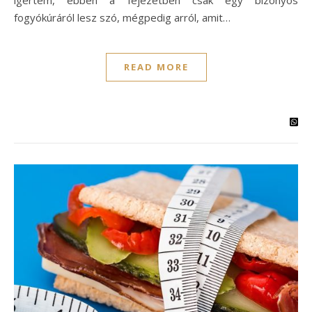
ígértem, ebben a fejezetben csak egy bizonyos
fogyókúráról lesz szó, mégpedig arról, amit…
READ MORE