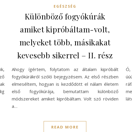
EGÉSZSÉG
Különböző fogyókúrák
amiket kipróbáltam-volt,
melyeket több, másikakat
z
kevesebb sikerrel – II. rész
k,
Ahogy ígértem, folytatom az általam kipróbált
Ó,
őző
fogyókúrákról szóló bejegyzésem. Az első részben
úú
ak
elmeséltem, hogyan is kezdődött el nálam életem
rá
ig
első fogyókúrája, bemutattam különböző
me
módszereket amiket kipróbáltam. Volt szó röviden
lá
a…
READ MORE