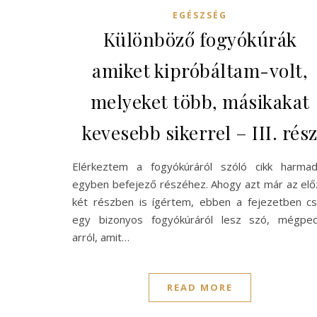
EGÉSZSÉG
Különböző fogyókúrák
amiket kipróbáltam-volt,
melyeket több, másikakat
kevesebb sikerrel – III. rés
Elérkeztem a fogyókúráról szóló cikk harmadi
egyben befejező részéhez. Ahogy azt már az el
két részben is ígértem, ebben a fejezetben cs
egy bizonyos fogyókúráról lesz szó, mégped
arról, amit…
READ MORE