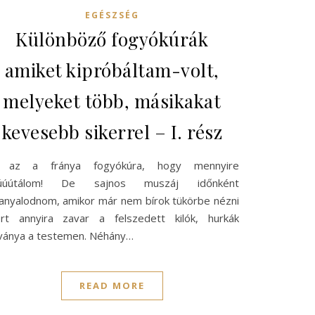
EGÉSZSÉG
Különböző fogyókúrák
amiket kipróbáltam-volt,
melyeket több, másikakat
kevesebb sikerrel – I. rész
 az a fránya fogyókúra, hogy mennyire
úúútálom! De sajnos muszáj időnként
fanyalodnom, amikor már nem bírok tükörbe nézni
rt annyira zavar a felszedett kilók, hurkák
tványa a testemen. Néhány…
READ MORE